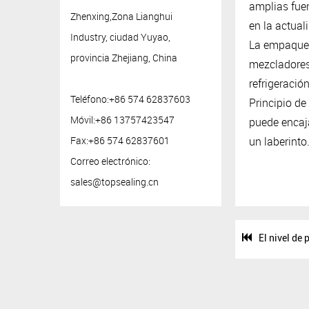
amplias fuen
Zhenxing,Zona Lianghui
en la actual
Industry, ciudad Yuyao,
La empaquet
provincia Zhejiang, China
mezcladores 
refrigeració
Teléfono:+86 574 62837603
Principio de
Móvil:+86 13757423547
puede encaj
Fax:+86 574 62837601
un laberinto
Correo electrónico:
sales@topsealing.cn