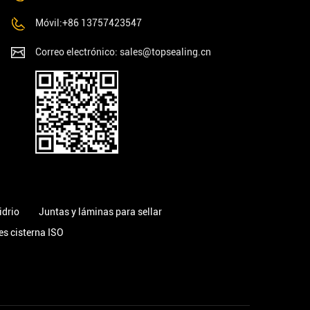
Móvil:+86 13757423547
Correo electrónico:
sales@topsealing.cn
idrio
Juntas y láminas para sellar
es cisterna ISO