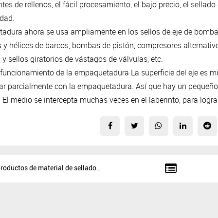
tes de rellenos, el fácil procesamiento, el bajo precio, el sellado
idad.
adura ahora se usa ampliamente en los sellos de eje de bomba
y hélices de barcos, bombas de pistón, compresores alternativo
n y sellos giratorios de vástagos de válvulas, etc.
 funcionamiento de la empaquetadura La superficie del eje es m
ar parcialmente con la empaquetadura.
Así que hay un pequeño 
.
El medio se intercepta muchas veces en el laberinto, para lograr
El nivel de productos de material de sellado continúa mejorando.