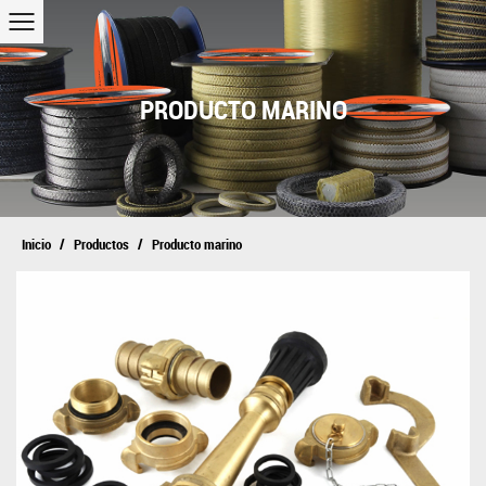
PRODUCTO MARINO
/
/
Inicio
Productos
Producto marino