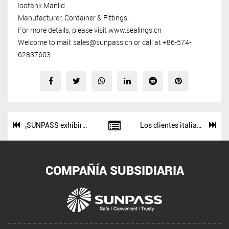
Isotank Manlid
Manufacturer, Container & Fittings.
For more details, please visit www.sealings.cn
Welcome to mail:
sales@sunpass.cn
or call at +86-574-
62837603
¡SUNPASS exhibirá en Transport Logistic 2023!
Los clientes italianos solicitaron un disco de ruptura de alivio de presión para Isotank Viajero desde Sunpass
COMPAÑÍA SUBSIDIARIA