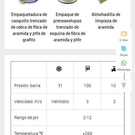
Empaquetadura de
Empaque de
Almohadilla de
casquillo trenzado
prensaestopas
limpieza de
de cebra de fibra de
trenzado de
aramida
aramida y ptfe de
esquina de fibra de
grafito
aramida y ptfe
E-Mail
Skype
WhatsApp
Presión: barra
31
100
100
Velocidad: m/s
Veintidós
3
2
Rango de pH
2-12
Temperatura ℃
+260