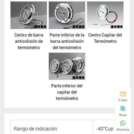
Centro de barra
Parte inferior de la
Centro Capilar del
anticolisión de
barra anticolisión
Termómetro
termómetro
del termómetro
Parte inferior del
capilar del
termómetro
E-Mail
Skype
Rango de indicación
-40°Cup a +65°(uso
WhatsApp