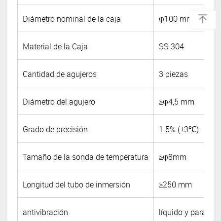
Diámetro nominal de la caja
φ100 mm (DE) ≤φ
Material de la Caja
SS 304
Cantidad de agujeros
3 piezas
Diámetro del agujero
≥φ4,5 mm
Grado de precisión
1.5% (±3℃)
Tamaño de la sonda de temperatura
≥φ8mm
Longitud del tubo de inmersión
≥250 mm
antivibración
líquido y parach